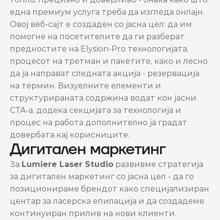
една премиум услуга треба да изгледа онлајн.
Овој веб-сајт е создаден со јасна цел: да им 
помогне на посетителите да ги разберат 
предностите на Elysion-Pro технологијата, 
процесот на третман и пакетите, како и лесно 
да ја направат следната акција - резервација 
на термин. Визуелните елементи и 
структурираната содржина водат кон јасни 
CTA-а, додека секцијата за технологија и 
процес на работа дополнително ја градат 
довербата кај корисниците.
Дигитален маркетинг
За 
Lumiere Laser Studio
 развивме стратегија 
за дигитален маркетинг со јасна цел - да го 
позиционираме брендот како специјализиран 
центар за ласерска епилација и да создадеме 
континуиран прилив на нови клиенти.