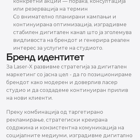
конкретни акции — порака, консултација 
или резервација на термин
Со внимателно планирани кампањи и 
континуирана оптимизација, изградивме 
стабилен дигитален канал што ја зголемува 
видливоста на брендот и генерира реален 
интерес за услугите на студиото.
Бренд идентитет
За Laser-X развивме стратегија за дигитален 
маркетинг со јасна цел - да го позиционираме 
брендот како модерен и доверлив ласер 
студио и да создадеме континуиран прилив 
на нови клиенти.
Преку комбинација од таргетирано 
рекламирање, стратегиски креирана 
содржина и конзистентна комуникација на 
социјалните медиуми, изградивме дигитално 