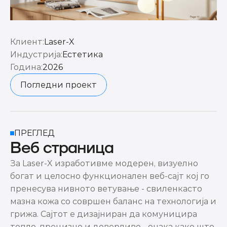
Клиент:
Laser-X
Индустрија:
Естетика
Година:
2026
Погледни проект
ПРЕГЛЕД
Веб страница
За Laser-X изработивме модерен, визуелно 
богат и целосно функционален веб-сајт кој го 
пренесува нивното ветување - свиленкасто 
мазна кожа со совршен баланс на технологија и 
грижа. Сајтот е дизајниран да комуницира 
топло, прецизно и доверливо - онака како што 