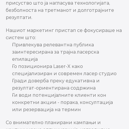
присуство што ја нагласува технологијата, 
безболноста на третманот и долготрајните 
резултати.
Нашиот маркетинг пристап се фокусираше на 
систем што:
Привлекува релевантна публика 
заинтересирана за трајна ласерска 
епилација
Го позиционира Laser-X како 
специјализиран и современ ласер студио
Гради доверба преку едукативна и 
резултат-ориентирана содржина
Ги води потенцијалните клиенти кон 
конкретни акции - порака, консултација 
или резервација на термин
Со внимателно планирани кампањи и 