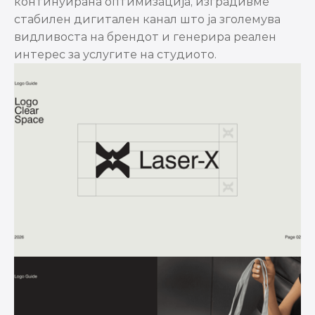
континуирана оптимизација, изградивме 
стабилен дигитален канал што ја зголемува 
видливоста на брендот и генерира реален 
интерес за услугите на студиото.