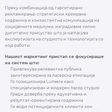
Преку комбинација од таргетирано 
рекламирање, стратегиски креирана 
содржина и конзистентна комуникација на 
социјалните медиуми, изградивме силно 
дигитално присуство што ја нагласува 
експертизата на студиото и технологијата со 
која работи.
Нашиот маркетинг пристап се фокусираше 
на систем што:
Привлекува релевантна публика 
заинтересирана за ласерска епилација
Го позиционира Lumiere како 
специјализиран и модерен ласер студио
Гради доверба преку едукативна и 
резултат-ориентирана содржина
Ги води потенцијалните клиенти кон 